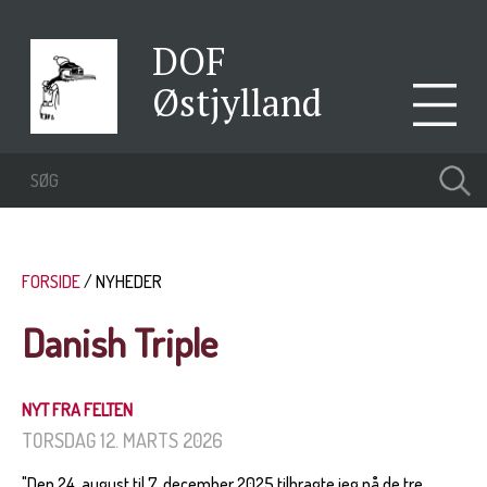
DOF
Østjylland
FORSIDE
NYHEDER
Danish Triple
NYT FRA FELTEN
TORSDAG 12. MARTS 2026
"Den 24. august til 7. december 2025 tilbragte jeg på de tre