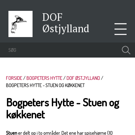
DOF
Østjylland
FORSIDE
BOGPETERS HYTTE
DOF ØSTJYLLAND
BOGPETERS HYTTE - STUEN OG KØKKENET
Bogpeters Hytte - Stuen og
køkkenet
Stuen
er delt op i to områder. Det ene har spisehjørne (10