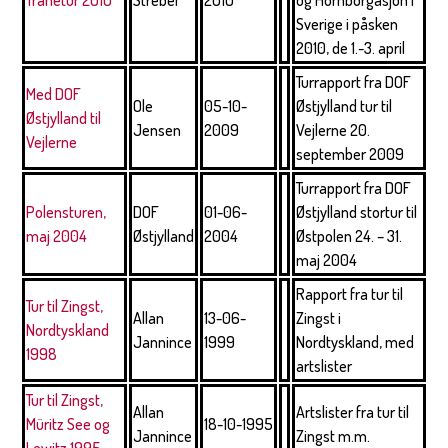
Tranetur 2010
Strebel
2010
og Hornborgasjön i
Sverige i påsken
2010, de 1.-3. april
Turrapport fra DOF
Med DOF
Ole
05-10-
Østjylland tur til
Østjylland til
Jensen
2009
Vejlerne 20.
Vejlerne
september 2009
Turrapport fra DOF
Polensturen,
DOF
01-06-
Østjylland stortur til
maj 2004
Østjylland
2004
Østpolen 24. – 31.
maj 2004
Rapport fra tur til
Tur til Zingst,
Allan
13-06-
Zingst i
Nordtyskland
Jannince
1999
Nordtyskland, med
1998
artslister
Tur til Zingst,
Allan
Artslister fra tur til
Müritz See og
18-10-1995
Jannince
Zingst m.m.