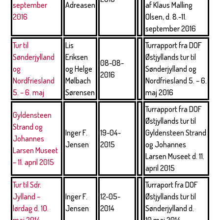
september
Adreasen
af Klaus Malling
2016
Olsen, d. 8.-11.
september 2016
Tur til
Lis
Turrapport fra DOF
Sønderjylland
Eriksen
Østjyllands tur til
08-08-
og
og Helge
Sønderjylland og
2016
Nordfriesland
Mølbach
Nordfriesland 5. – 6.
5. – 6. maj
Sørensen
maj 2016
Turrapport fra DOF
Gyldensteen
Østjyllands tur til
Strand og
Inger F.
19-04-
Gyldensteen Strand
Johannes
Jensen
2015
og Johannes
Larsen Museet
Larsen Museet d. 11.
– 11. april 2015
april 2015
Tur til Sdr.
Turraport fra DOF
Jylland –
Inger F.
12-05-
Østjyllands tur til
lørdag d. 10.
Jensen
2014
Sønderjylland d.