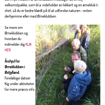
velkomstpakke, som bl.a. indeholder en kikkert og en ørneklub t-
shirt, så du er bedre klædt på til at udforske naturen - enten
derhjemme eller med Ørneklubben.
Se mere om
Ørneklubben og
hvordan du
indmelder dig
KLIK
HER
Årshjul for
Ørneklubben i
Østjylland
,
Foreløbige datoer.
Kig under aktiviteter
for mere præcis info