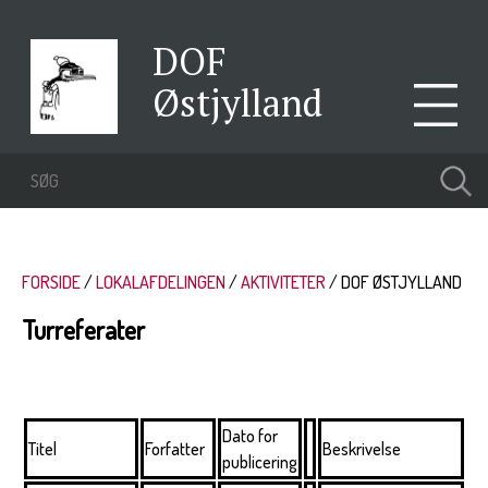
DOF
Østjylland
FORSIDE
LOKALAFDELINGEN
AKTIVITETER
DOF ØSTJYLLAND
Turreferater
Dato for
Titel
Forfatter
Beskrivelse
publicering