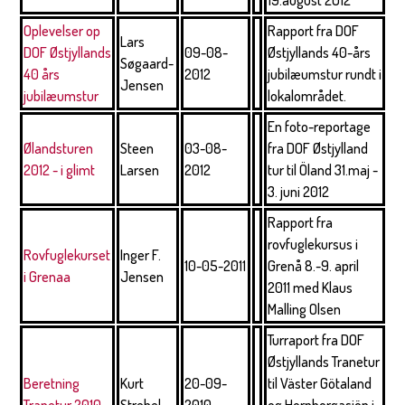
19.august 2012
Oplevelser op
Rapport fra DOF
Lars
DOF Østjyllands
09-08-
Østjyllands 40-års
Søgaard-
40 års
2012
jubilæumstur rundt i
Jensen
jubilæumstur
lokalområdet.
En foto-reportage
Ølandsturen
Steen
03-08-
fra DOF Østjylland
2012 - i glimt
Larsen
2012
tur til Öland 31.maj -
3. juni 2012
Rapport fra
rovfuglekursus i
Rovfuglekurset
Inger F.
10-05-2011
Grenå 8.-9. april
i Grenaa
Jensen
2011 med Klaus
Malling Olsen
Turraport fra DOF
Østjyllands Tranetur
Beretning
Kurt
20-09-
til Väster Götaland