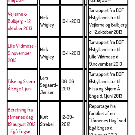
maj 2014
10.maj 2014
Turrapport fra DOF
Vejlerne &
Nick
Østjyllands tur til
Bulbjerg - 12.
19-11-2013
Wrigley
Vejlerne og Bulbjerg
oktober 2013
d. 12.oktober 2013
Turrapport fra DOF
Lille Vildmose -
Nick
Østjyllands tur til
9.november
19-11-2013
Wrigley
Lille Vildmose d.
2013
9.november 2013
Turrapport fra DOF
Lars
Filsø og Skjern
06-06-
Østjyllands tur til
Søgaard-
Å Enge 1. juni
2013
Filsø og Skjern Å
Jensen
Enge d. 1.juni 2013
Reportage fra
Beretning fra
forløbet af en
tårnenes dag
Kurt
12-09-
"Tårnenes Dag" ved
19.august 2012
Strebel
2012
Egå Engsø d.
- Egå Engsø