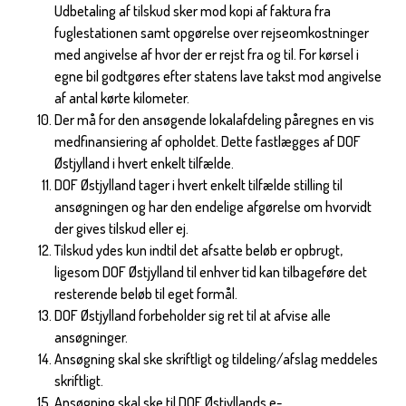
Udbetaling af tilskud sker mod kopi af faktura fra
fuglestationen samt opgørelse over rejseomkostninger
med angivelse af hvor der er rejst fra og til. For kørsel i
egne bil godtgøres efter statens lave takst mod angivelse
af antal kørte kilometer.
Der må for den ansøgende lokalafdeling påregnes en vis
medfinansiering af opholdet. Dette fastlægges af DOF
Østjylland i hvert enkelt tilfælde.
DOF Østjylland tager i hvert enkelt tilfælde stilling til
ansøgningen og har den endelige afgørelse om hvorvidt
der gives tilskud eller ej.
Tilskud ydes kun indtil det afsatte beløb er opbrugt,
ligesom DOF Østjylland til enhver tid kan tilbageføre det
resterende beløb til eget formål.
DOF Østjylland forbeholder sig ret til at afvise alle
ansøgninger.
Ansøgning skal ske skriftligt og tildeling/afslag meddeles
skriftligt.
Ansøgning skal ske til DOF Østjyllands e-