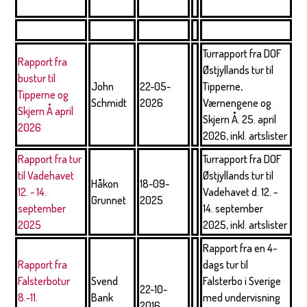
Turrapport fra DOF
Rapport fra
Østjyllands tur til
bustur til
John
22-05-
Tipperne,
Tipperne og
Schmidt
2026
Værnengene og
Skjern Å april
Skjern Å. 25. april
2026
2026, inkl. artslister
Rapport fra tur
Turrapport fra DOF
til Vadehavet
Østjyllands tur til
Håkon
18-09-
12. - 14.
Vadehavet d. 12. -
Grunnet
2025
september
14. september
2025
2025, inkl. artslister
Rapport fra en 4-
Rapport fra
dags tur til
Falsterbotur
Svend
Falsterbo i Sverige
22-10-
8.-11.
Bank
med undervisning
2016