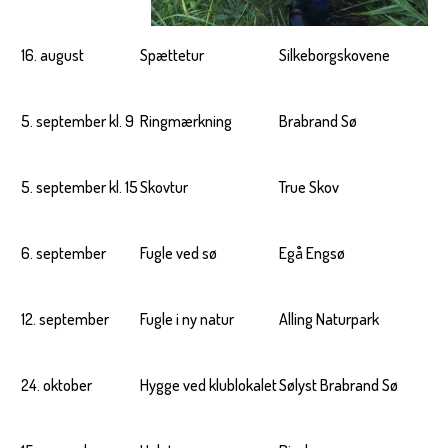
16. august
Spættetur
Silkeborgskovene
5. september kl. 9
Ringmærkning
Brabrand Sø
5. september kl. 15
Skovtur
True Skov
6. september
Fugle ved sø
Egå Engsø
12. september
Fugle i ny natur
Alling Naturpark
24. oktober
Hygge ved klublokalet
Sølyst Brabrand Sø