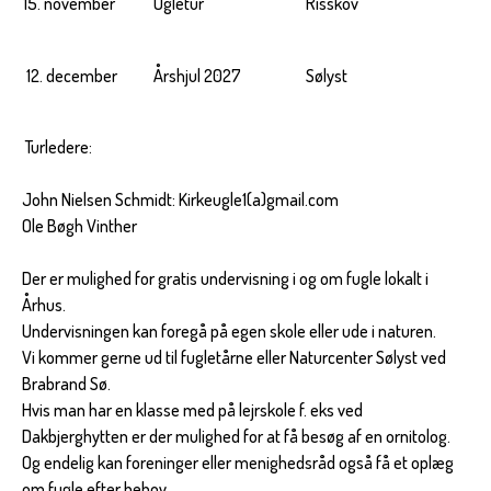
15. november
Ugletur
Risskov
12. december
Årshjul 2027
Sølyst
Turledere:
John Nielsen Schmidt: Kirkeugle1(a)gmail.com
Ole Bøgh Vinther
Der er mulighed for gratis undervisning i og om fugle lokalt i
Århus.
Undervisningen kan foregå på egen skole eller ude i naturen.
Vi kommer gerne ud til fugletårne eller Naturcenter Sølyst ved
Brabrand Sø.
Hvis man har en klasse med på lejrskole f. eks ved
Dakbjerghytten er der mulighed for at få besøg af en ornitolog.
Og endelig kan foreninger eller menighedsråd også få et oplæg
om fugle efter behov.